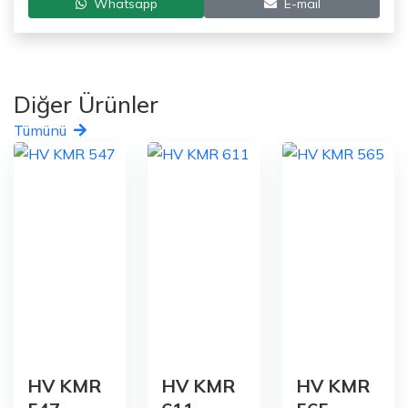
Whatsapp
E-mail
Diğer Ürünler
Tümünü
HV KMR
HV KMR
HV KMR