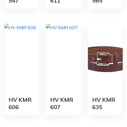
547
611
565
HV KMR
HV KMR
HV KMR
606
607
635