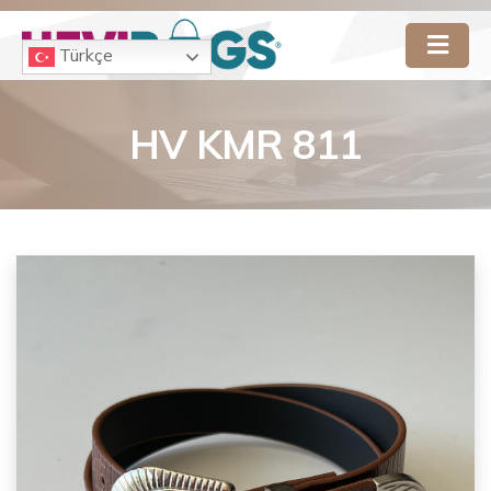
Türkçe
HV KMR 811