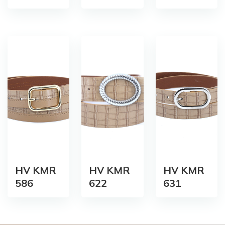
HV KMR
HV KMR
HV KMR
586
622
631