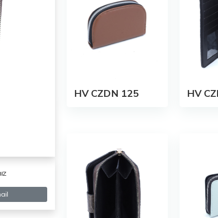
HV CZDN 125
HV CZ
ız
ail