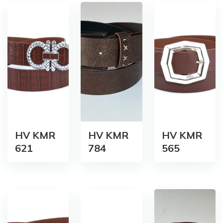
HV KMR
HV KMR
HV KMR
621
784
565