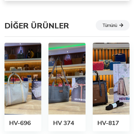
DIĞER ÜRÜNLER
Tümünü
HV-696
HV 374
HV-817